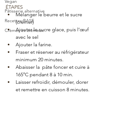
Vegan
ÉTAPES 
Pâtisserie alternative
Mélanger le beurre et le sucre 
Recettes BASE
(crémer)
Ajouter le sucre glace, puis l’œuf 
Crèmes et crémeux
avec le sel
Ajouter la farine. 
Fraser et réserver au réfrigérateur 
minimum 20 minutes.
Abaisser la  pâte foncer et cuire à 
165°C pendant 8 à 10 min.
Laisser refroidir, démouler, dorer 
et remettre en cuisson 8 minutes.