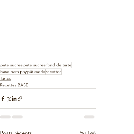
pâte sucrée
pate sucree
fond de tarte
base para pay
pâtisserie
recettes
Tartes
Recettes BASE
Voir tout
Posts récents