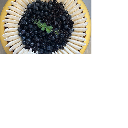
Sans lactose
Réduire l’index glycémique, c’est
privilégier le plaisir sans pics de sucre.
J’utilise des sucres naturels et des farines
complètes, en respectant l’équilibre des
.
textures et des saveurs